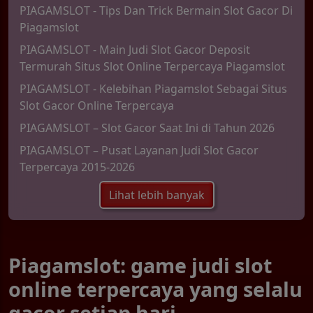
PIAGAMSLOT - Tips Dan Trick Bermain Slot Gacor Di
Piagamslot
PIAGAMSLOT - Main Judi Slot Gacor Deposit
Termurah Situs Slot Online Terpercaya Piagamslot
PIAGAMSLOT - Kelebihan Piagamslot Sebagai Situs
Slot Gacor Online Terpercaya
PIAGAMSLOT – Slot Gacor Saat Ini di Tahun 2026
PIAGAMSLOT – Pusat Layanan Judi Slot Gacor
Terpercaya 2015-2026
Lihat lebih banyak
Piagamslot: game judi slot
online terpercaya yang selalu
gacor setiap hari