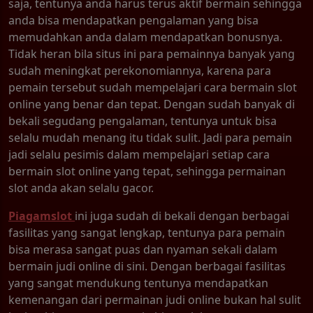
saja, tentunya anda harus terus aktif bermain sehingga
anda bisa mendapatkan pengalaman yang bisa
memudahkan anda dalam mendapatkan bonusnya.
Tidak heran bila situs ini para pemainnya banyak yang
sudah meningkat perekonomiannya, karena para
pemain tersebut sudah mempelajari cara bermain slot
online yang benar dan tepat. Dengan sudah banyak di
bekali segudang pengalaman, tentunya untuk bisa
selalu mudah menang itu tidak sulit. Jadi para pemain
jadi selalu pesimis dalam mempelajari setiap cara
bermain slot online yang tepat, sehingga permainan
slot anda akan selalu gacor.
Piagamslot
ini juga sudah di bekali dengan berbagai
fasilitas yang sangat lengkap, tentunya para pemain
bisa merasa sangat puas dan nyaman sekali dalam
bermain judi online di sini. Dengan berbagai fasilitas
yang sangat mendukung tentunya mendapatkan
kemenangan dari permainan judi online bukan hal sulit