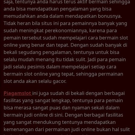
saja, tentunya anda harus terus aktif bermain sehingga
anda bisa mendapatkan pengalaman yang bisa
memudahkan anda dalam mendapatkan bonusnya.
Tidak heran bila situs ini para pemainnya banyak yang
sudah meningkat perekonomiannya, karena para
pemain tersebut sudah mempelajari cara bermain slot
online yang benar dan tepat. Dengan sudah banyak di
bekali segudang pengalaman, tentunya untuk bisa
selalu mudah menang itu tidak sulit. Jadi para pemain
jadi selalu pesimis dalam mempelajari setiap cara
bermain slot online yang tepat, sehingga permainan
slot anda akan selalu gacor.
Piagamslot
ini juga sudah di bekali dengan berbagai
fasilitas yang sangat lengkap, tentunya para pemain
bisa merasa sangat puas dan nyaman sekali dalam
bermain judi online di sini. Dengan berbagai fasilitas
yang sangat mendukung tentunya mendapatkan
kemenangan dari permainan judi online bukan hal sulit