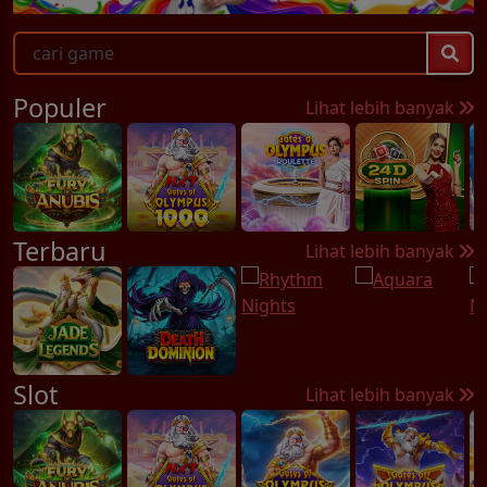
Populer
Lihat lebih banyak
Terbaru
Lihat lebih banyak
Slot
Lihat lebih banyak