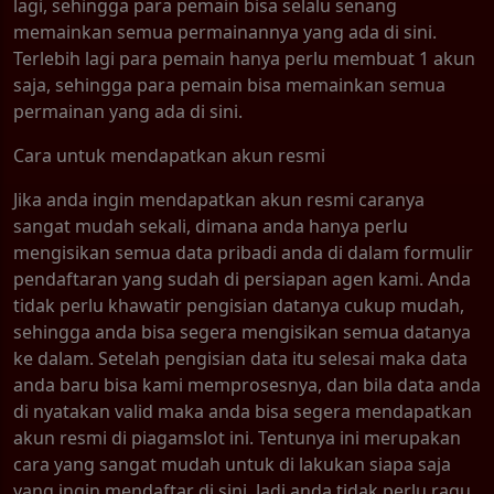
lagi, sehingga para pemain bisa selalu senang
memainkan semua permainannya yang ada di sini.
Terlebih lagi para pemain hanya perlu membuat 1 akun
saja, sehingga para pemain bisa memainkan semua
permainan yang ada di sini.
Cara untuk mendapatkan akun resmi
Jika anda ingin mendapatkan akun resmi caranya
sangat mudah sekali, dimana anda hanya perlu
mengisikan semua data pribadi anda di dalam formulir
pendaftaran yang sudah di persiapan agen kami. Anda
tidak perlu khawatir pengisian datanya cukup mudah,
sehingga anda bisa segera mengisikan semua datanya
ke dalam. Setelah pengisian data itu selesai maka data
anda baru bisa kami memprosesnya, dan bila data anda
di nyatakan valid maka anda bisa segera mendapatkan
akun resmi di piagamslot ini. Tentunya ini merupakan
cara yang sangat mudah untuk di lakukan siapa saja
yang ingin mendaftar di sini. Jadi anda tidak perlu ragu